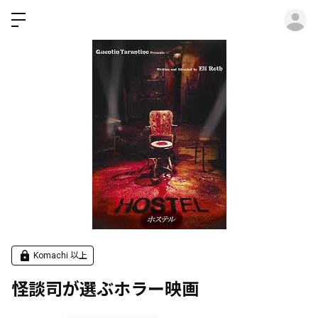
ロ
Komachi 以上
怪談司が選ぶホラー映画