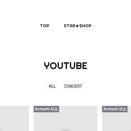
TOP
STAR★SHOP
YOUTUBE
ALL
CONCERT
Komachi 以上
Komachi 以上