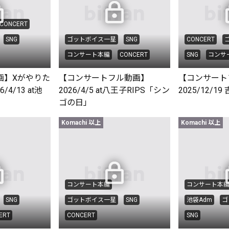
CONCERT
SNG
ゴットボイス一星
SNG
CONCERT
コンサート本編
CONCERT
SNG
コンサ
画】Xがやりた
【コンサートフル動画】
【コンサート
6/4/13 at池
2026/4/5 at八王子RIPS「シン
2025/12/19 
ゴの日」
Komachi 以上
Komachi 以上
コンサート本編
コンサート本
SNG
ゴットボイス一星
SNG
池袋Adm
ゴ
ERT
CONCERT
SNG