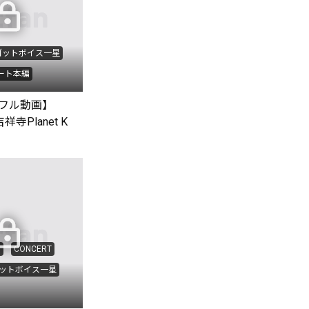
ゴットボイス一星
ート本編
フル動画】
吉祥寺Planet K
編
CONCERT
ットボイス一星