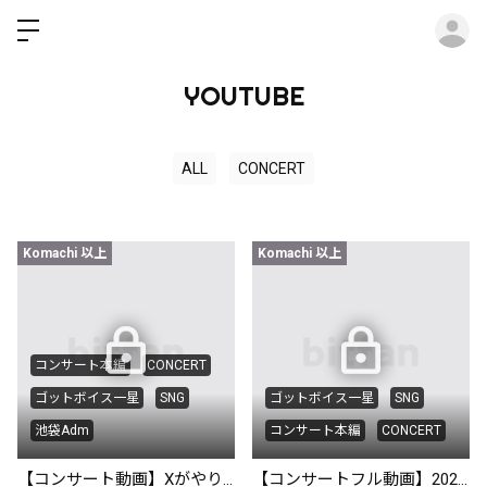
ロ
YOUTUBE
ALL
CONCERT
Komachi 以上
Komachi 以上
コンサート本編
CONCERT
ゴットボイス一星
SNG
ゴットボイス一星
SNG
池袋Adm
コンサート本編
CONCERT
【コンサート動画】XがやりたいLUNA SEA 2026/4/13 at池袋Adm
【コンサートフル動画】2026/4/5 at八王子RIPS「シンゴの日」