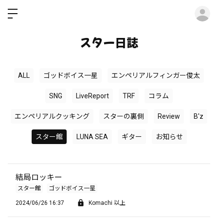
ロ
スター日誌
ALL
ゴッドボイス一星
エンペリアルフィンガー俊太
SNG
LiveReport
TRF
コラム
エンペリアルクッキング
スターの裏側
Review
B'z
スター館
LUNA SEA
ギター
お知らせ
結局ロッキー
スター館
ゴッドボイス一星
2024/06/26 16:37
Komachi 以上