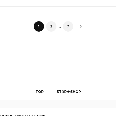
…
1
2
7
TOP
STAR★SHOP