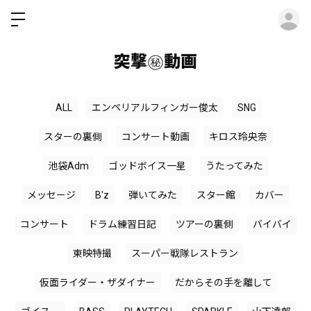
ロ
突撃㊙︎動画
ALL
エンペリアルフィンガー俊太
SNG
スターの裏側
コンサート動画
キロス玲央奈
池袋Adm
ゴッドボイス一星
うたってみた
メッセージ
B'z
弾いてみた
スター館
カバー
コンサート
ドラム練習日記
ツアーの裏側
バイバイ
東映特撮
スーパー戦隊レストラン
仮面ライダー・ザダイナー
だからその手を離して