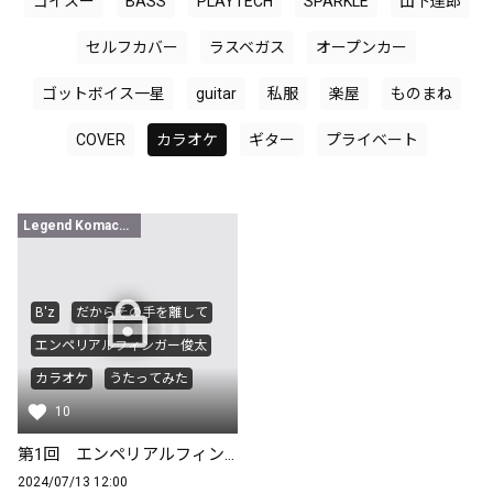
ゴイスー
BASS
PLAYTECH
SPARKLE
山下達郎
セルフカバー
ラスベガス
オープンカー
ゴットボイス一星
guitar
私服
楽屋
ものまね
COVER
カラオケ
ギター
プライベート
Legend Komachi限定
B'z
だからその手を離して
エンペリアルフィンガー俊太
カラオケ
うたってみた
10
第1回 エンペリアルフィンガー俊太の本気でB'zカラオケ『だからその手を離して』
2024/07/13 12:00