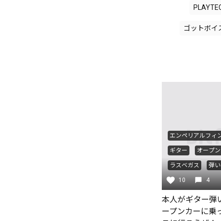
PLAYTE
ゴットボイ
エンペリアルフィ
ギター
オープン
ラスベガス
弾い
guitar
10
セルフカ
4
本人がギター弾
ープンカーに乗