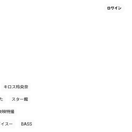
ログイン
キロス玲央奈
た
スター館
東映特撮
ゴイスー
BASS