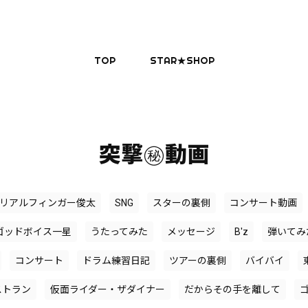
TOP
STAR★SHOP
突撃㊙︎動画
リアルフィンガー俊太
SNG
スターの裏側
コンサート動画
ゴッドボイス一星
うたってみた
メッセージ
B'z
弾いてみ
コンサート
ドラム練習日記
ツアーの裏側
バイバイ
ストラン
仮面ライダー・ザダイナー
だからその手を離して