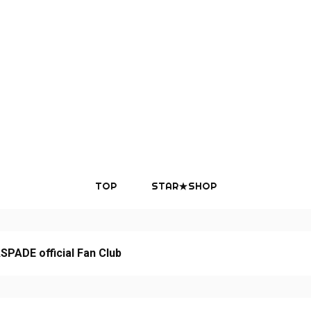
』
TOP
STAR★SHOP
PADE official Fan Club