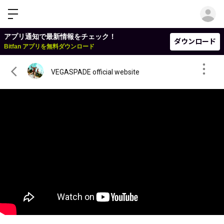
ロ
アプリ通知で最新情報をチェック！
ダウンロード
Bitfan アプリを無料ダウンロード
VEGASPADE official website