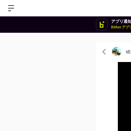
アプリ通
Bitfan 
VE