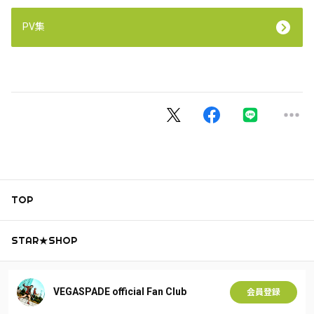
PV集
TOP
STAR★SHOP
VEGASPADE official Fan Club
会員登録