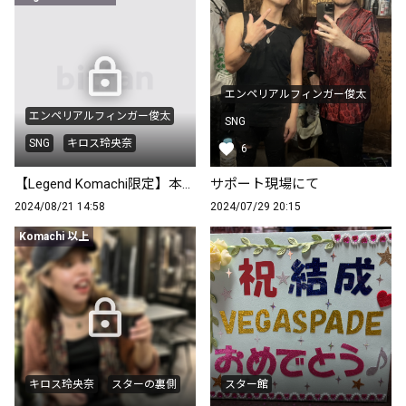
エンペリアルフィンガー俊太
エンペリアルフィンガー俊太
SNG
SNG
キロス玲央奈
6
【Legend Komachi限定】本番前、蕎麦屋にて
サポート現場にて
2024/08/21 14:58
2024/07/29 20:15
Komachi 以上
キロス玲央奈
スターの裏側
スター館